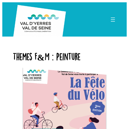
Aller
au
contenu
Themes F&M :
Peinture