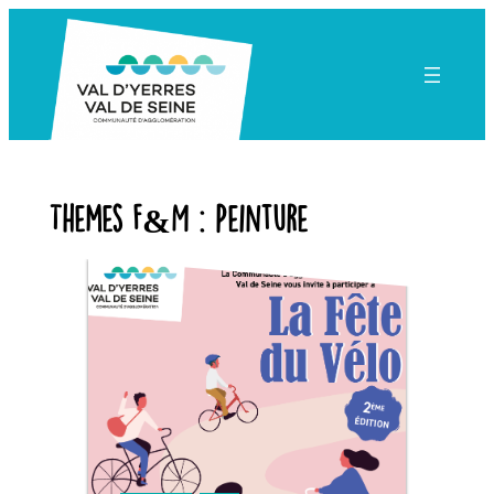
Aller
au
contenu
Themes F&M :
Peinture