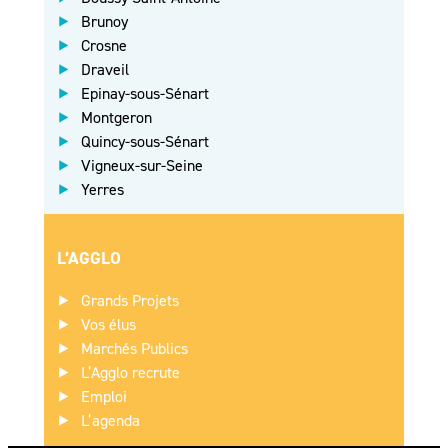
Brunoy
Crosne
Draveil
Epinay-sous-Sénart
Montgeron
Quincy-sous-Sénart
Vigneux-sur-Seine
Yerres
L’AGGLO
Grands Projets
Vos élus
Marchés Publics
L’Agglo recrute
Emploi
L’agenda