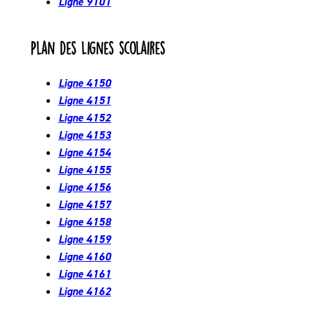
Ligne 9101
Plan des Lignes scolaires
Ligne 4150
Ligne 4151
Ligne 4152
Ligne 4153
Ligne 4154
Ligne 4155
Ligne 4156
Ligne 4157
Ligne 4158
Ligne 4159
Ligne 4160
Ligne 4161
Ligne 4162