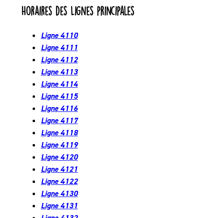
Horaires des Lignes principales
Ligne 4110
Ligne 4111
Ligne 4112
Ligne 4113
Ligne 4114
Ligne 4115
Ligne 4116
Ligne 4117
Ligne 4118
Ligne 4119
Ligne 4120
Ligne 4121
Ligne 4122
Ligne 4130
Ligne 4131
Ligne 4132