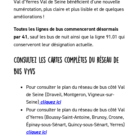
Val d’Yerres Val de Seine bénéficient d’une nouvelle
numérotation, plus claire et plus lisible et de quelques
améliorations !
Toutes les lignes de bus commenceront désormais
par 41
, sauf les bus de nuit ainsi que la ligne 91.01 qui
conserveront leur désignation actuelle.
Consultez les cartes complètes du réseau de
bus vyvs
Pour consulter le plan du réseau de bus côté Val
de Seine (Draveil, Montgeron, Vigneux-sur-
Seine)
cliquez ici
Pour consulter le plan du réseau de bus côté Val
d’Yerres (Boussy-Saint-Antoine, Brunoy, Crosne,
Épinay-sous-Sénart, Quincy-sous-Sénart, Yerres)
cliquez ici