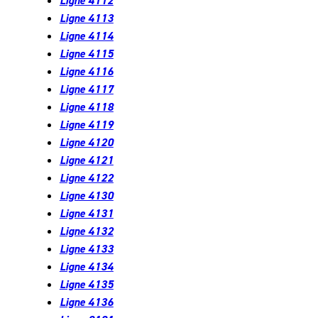
Ligne 4112
Ligne 4113
Ligne 4114
Ligne 4115
Ligne 4116
Ligne 4117
Ligne 4118
Ligne 4119
Ligne 4120
Ligne 4121
Ligne 4122
Ligne 4130
Ligne 4131
Ligne 4132
Ligne 4133
Ligne 4134
Ligne 4135
Ligne 4136