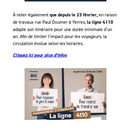
À noter également
que depuis le 23 février,
en raison
de travaux rue Paul Doumer à Yerres,
la ligne 4110
adapte son itinéraire pour une durée minimale d’un
an. Afin de limiter l’impact pour les voyageurs, la
circulation évolue selon les horaires.
Cliquez ici pour plus d’infos