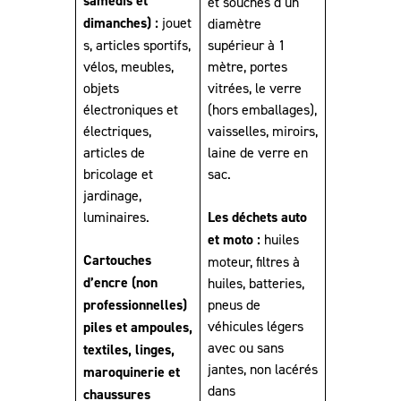
samedis et
et souches d’un
dimanches) :
jouet
diamètre
s, articles sportifs,
supérieur à 1
vélos, meubles,
mètre, portes
objets
vitrées, le verre
électroniques et
(hors emballages),
électriques,
vaisselles, miroirs,
articles de
laine de verre en
bricolage et
sac.
jardinage,
luminaires.
Les déchets auto
et moto :
huiles
Cartouches
moteur, filtres à
d’encre (non
huiles, batteries,
professionnelles)
pneus de
véhicules légers
piles et ampoules,
avec ou sans
textiles, linges,
jantes, non lacérés
maroquinerie et
dans
chaussures