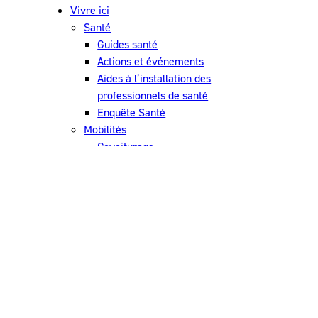
Vivre ici
Santé
Guides santé
Actions et événements
Aides à l’installation des
professionnels de santé
Enquête Santé
Mobilités
Covoiturage
Transports en commun
Plan vélo
Environnement
Eau
Economisons l’eau
Eau potable
Urbanisme
Renouvellement urbain
Déchets
Réduire ses déchets