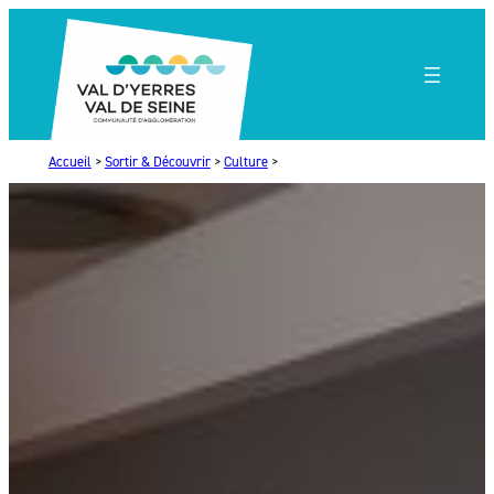
Aller
au
contenu
Accueil
>
Sortir & Découvrir
>
Culture
>