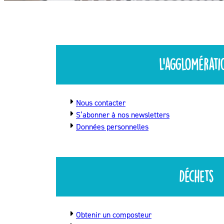
L’agglomérati
Nous contacter
S’abonner à nos newsletters
Données personnelles
Déchets
Obtenir un composteur