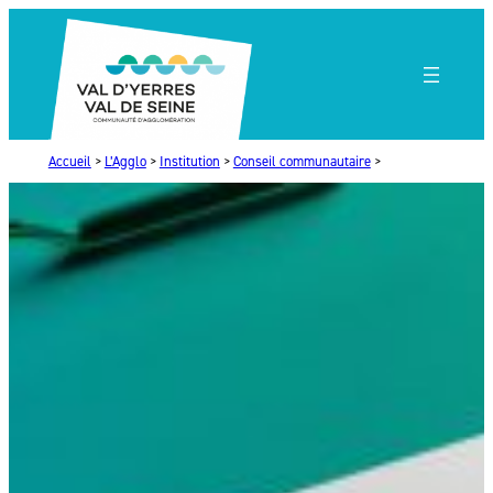
Aller
au
contenu
Accueil
>
L’Agglo
>
Institution
>
Conseil communautaire
>