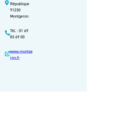
République
91230
Montgeron
Tél. : 01 69
83 69 00
www.montge
ron.fr