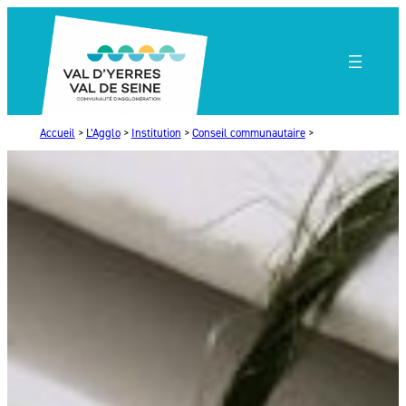
Aller
au
contenu
Accueil
>
L’Agglo
>
Institution
>
Conseil communautaire
>