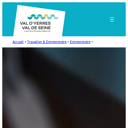
Aller
au
contenu
Accueil
>
Travailler & Entreprendre
>
Entreprendre
>