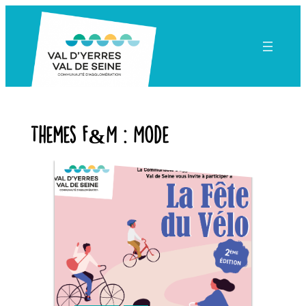
Aller
au
contenu
Themes F&M :
Mode