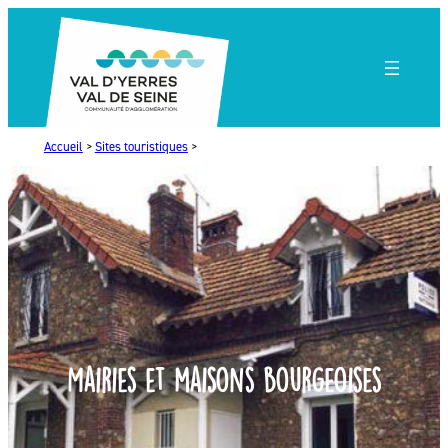
Accueil
>
Sites touristiques
>
Mairies et maisons bourgeoises