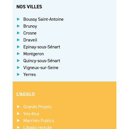
NOS VILLES
Boussy Saint-Antoine
Brunoy
Crosne
Draveil
Epinay-sous-Sénart
Montgeron
Quincy-sous-Sénart
Vigneux-sur-Seine
Yerres
L’AGGLO
Grands Projets
Vos élus
Marchés Publics
L’Agglo recrute