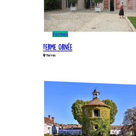
Fermes
Ferme Ornée
Yerres