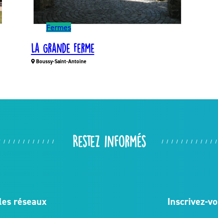
Fermes
La Grande Ferme
Boussy-Saint-Antoine
Restez informés
les réseaux
Inscrivez-vo