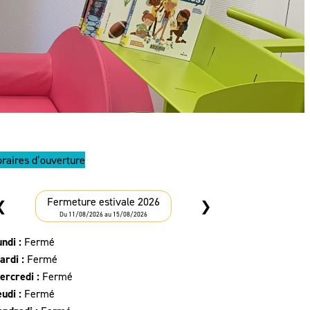
Médiation numérique
s économiques (ZAE)
Bureau communautaire
treprise
Comptes-rendus du bureau
Décisions du bureau communautaire
(ESS)
Décisions du Président
Conseil de développement
Expression des groupes
raires d’ouverture
Fermeture estivale 2026
❮
❯
Du 11/08/2026 au 15/08/2026
undi :
Fermé
ardi :
Fermé
ercredi :
Fermé
eudi :
Fermé