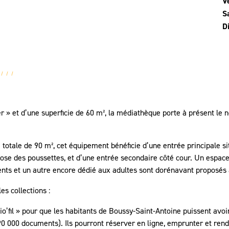
V
S
D
» et d’une superficie de 60 m², la médiathèque porte à présent le n
 totale de 90 m², cet équipement bénéficie d’une entrée principale s
se des poussettes, et d’une entrée secondaire côté cour. Un espace d
ents et un autre encore dédié aux adultes sont dorénavant proposés 
s collections :
lio’fil » pour que les habitants de Boussy-Saint-Antoine puissent avo
90 000 documents). Ils pourront réserver en ligne, emprunter et rend