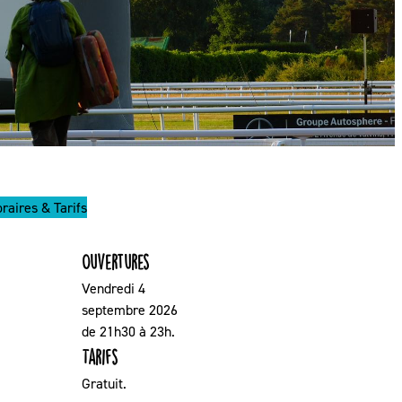
Médiation numérique
s économiques (ZAE)
Bureau communautaire
treprise
Comptes-rendus du bureau
Décisions du bureau communautaire
(ESS)
Décisions du Président
Conseil de développement
Expression des groupes
raires & Tarifs
Ouvertures
Vendredi 4
septembre 2026
de 21h30 à 23h.
Tarifs
Gratuit.