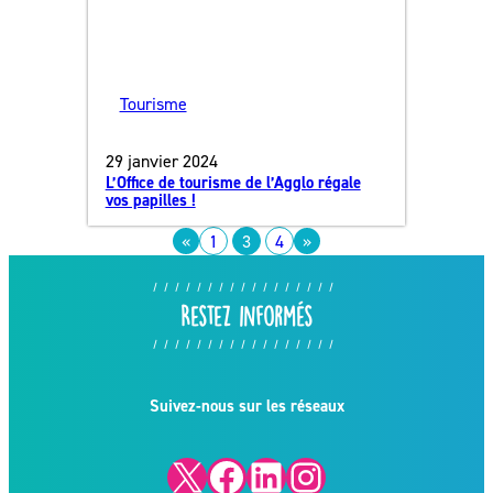
Tourisme
29 janvier 2024
L’Office de tourisme de l’Agglo régale
vos papilles !
«
1
3
4
»
Restez informés
Suivez-nous sur les réseaux
X
Facebook
LinkedIn
Instagram