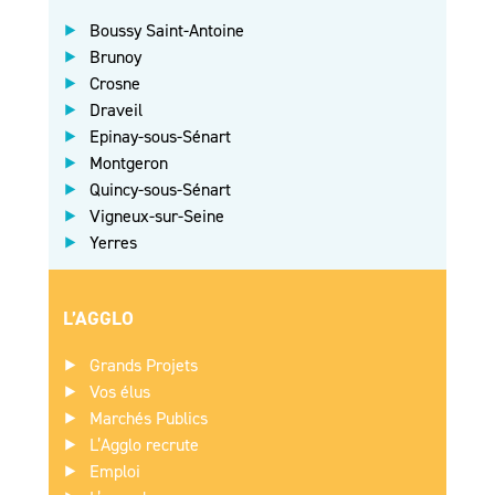
Boussy Saint-Antoine
Brunoy
Crosne
Draveil
Epinay-sous-Sénart
Montgeron
Quincy-sous-Sénart
Vigneux-sur-Seine
Yerres
L’AGGLO
Grands Projets
Vos élus
Marchés Publics
L’Agglo recrute
Emploi