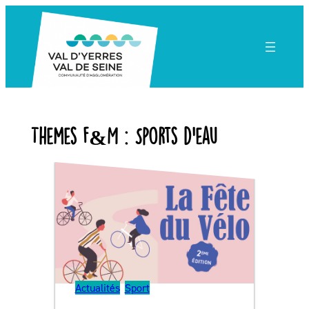
Aller
au
contenu
Themes F&M :
Sports d’eau
Actualités
, 
Sport