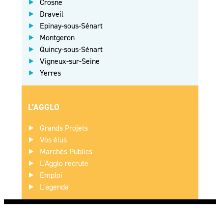
Crosne
Draveil
Epinay-sous-Sénart
Montgeron
Quincy-sous-Sénart
Vigneux-sur-Seine
Yerres
L’AGGLO
Grands Projets
Vos élus
Marchés Publics
L’Agglo recrute
Emploi
L’agenda
Plan du site
Accessibilité
Gérer les cookies
Politique de confidentialité
Mentions légales