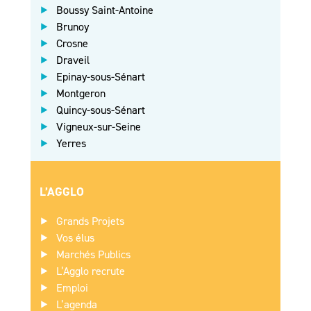
Boussy Saint-Antoine
Brunoy
Crosne
Draveil
Epinay-sous-Sénart
Montgeron
Quincy-sous-Sénart
Vigneux-sur-Seine
Yerres
L’AGGLO
Grands Projets
Vos élus
Marchés Publics
L’Agglo recrute
Emploi
L’agenda