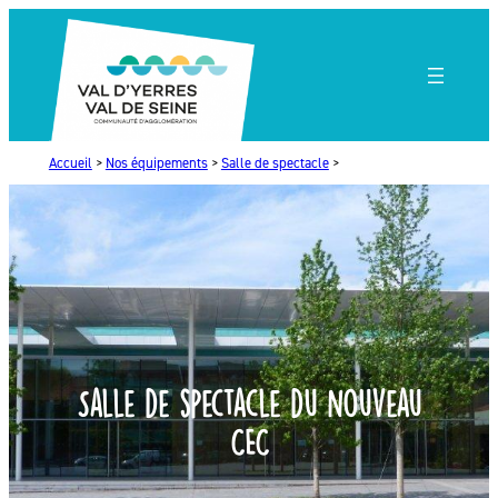
Aller
au
contenu
Accueil
>
Nos équipements
>
Salle de spectacle
>
Salle de spectacle du nouveau
CEC