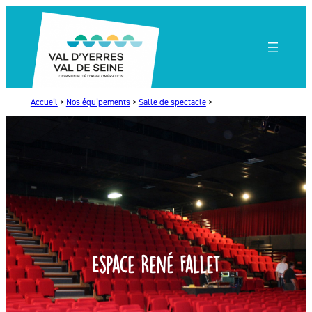
Aller
au
contenu
Accueil
>
Nos équipements
>
Salle de spectacle
>
Espace René Fallet