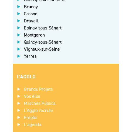
Brunoy
Crosne
Draveil
Epinay-sous-Sénart
Montgeron
Quincy-sous-Sénart
Vigneux-sur-Seine
Yerres
L’AGGLO
Grands Projets
Vos élus
Marchés Publics
L’Agglo recrute
Emploi
L’agenda