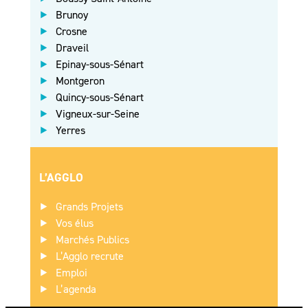
Brunoy
Crosne
Draveil
Epinay-sous-Sénart
Montgeron
Quincy-sous-Sénart
Vigneux-sur-Seine
Yerres
L’AGGLO
Grands Projets
Vos élus
Marchés Publics
L’Agglo recrute
Emploi
L’agenda