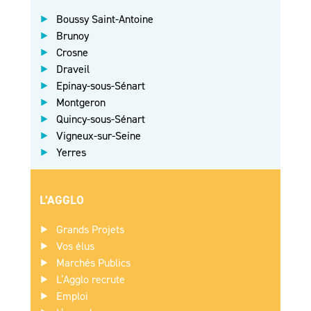
Boussy Saint-Antoine
Brunoy
Crosne
Draveil
Epinay-sous-Sénart
Montgeron
Quincy-sous-Sénart
Vigneux-sur-Seine
Yerres
L’AGGLO
Grands Projets
Vos élus
Marchés Publics
L’Agglo recrute
Emploi